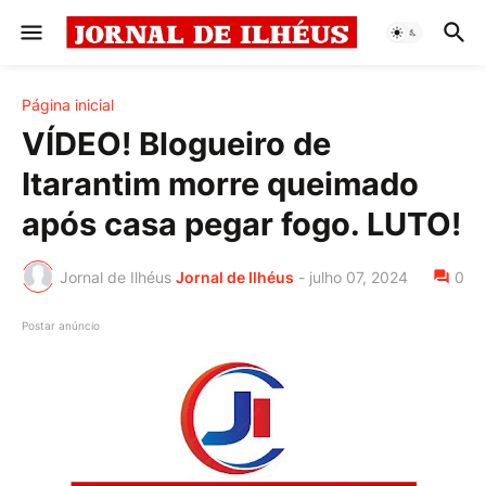
Página inicial
VÍDEO! Blogueiro de
Itarantim morre queimado
após casa pegar fogo. LUTO!
Jornal de Ilhéus
Jornal de Ilhéus
-
julho 07, 2024
0
Postar anúncio