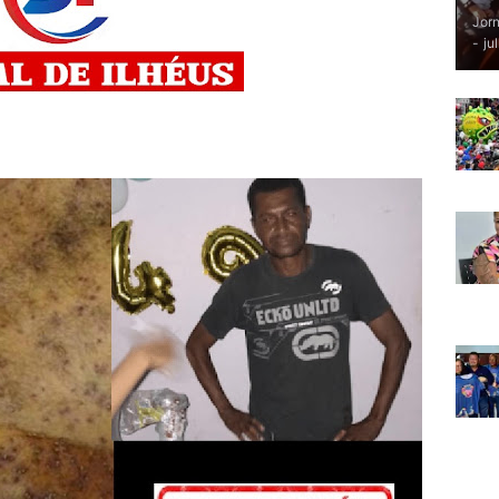
Jorn
-
ju