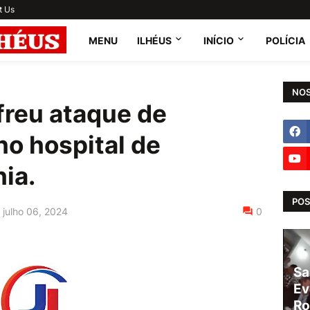
t Us
MENU
ILHÉUS
INÍCIO
POLÍCIA
NOS
reu ataque de
no hospital de
ia.
POS
julho 06, 2024
0
Sa
Ev
Ro