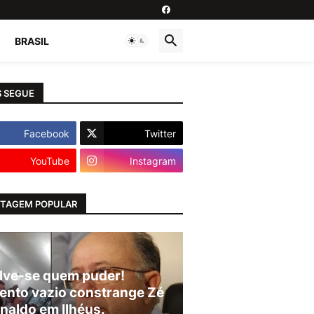
BRASIL
 SEGUE
Facebook
Twitter
YouTube
Instagram
TAGEM POPULAR
lve-se quem puder!
ento vazio constrange Zé
naldo em Ilhéus.