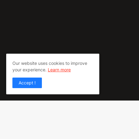
Our website uses cookies to improve
your experience.
Learn more
Accept !
SOB
pree