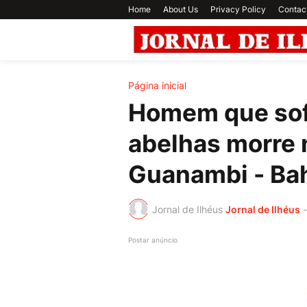
Home
About Us
Privacy Policy
Contac
Página inicial
Homem que sof
abelhas morre 
Guanambi - Bah
Jornal de Ilhéus
Jornal de Ilhéus
-
Postar anúncio