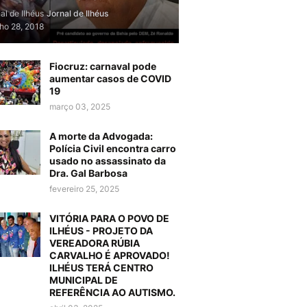
al de Ilhéus
Jornal de Ilhéus
lho 28, 2018
Fiocruz: carnaval pode
aumentar casos de COVID
19
março 03, 2025
A morte da Advogada:
Polícia Civil encontra carro
usado no assassinato da
Dra. Gal Barbosa
fevereiro 25, 2025
VITÓRIA PARA O POVO DE
ILHÉUS - PROJETO DA
VEREADORA RÚBIA
CARVALHO É APROVADO!
ILHÉUS TERÁ CENTRO
MUNICIPAL DE
REFERÊNCIA AO AUTISMO.