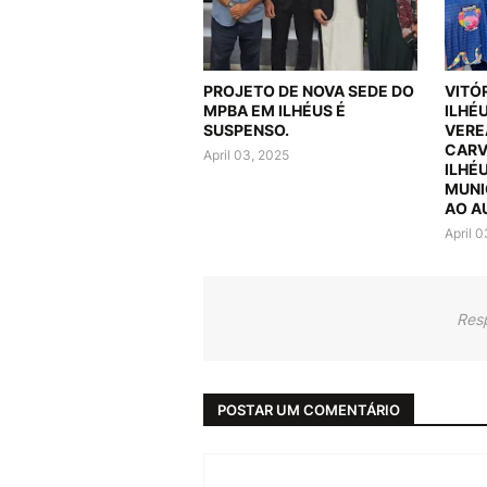
PROJETO DE NOVA SEDE DO
VITÓ
MPBA EM ILHÉUS É
ILHÉ
SUSPENSO.
VERE
CARV
April 03, 2025
ILHÉ
MUNI
AO A
April 
Res
POSTAR UM COMENTÁRIO