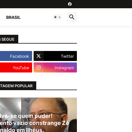
BRASIL
 SEGUE
Facebook
Twitter
YouTube
Instagram
TAGEM POPULAR
lve-se quem puder!
ento vazio constrange Zé
naldo em Ilhéus.