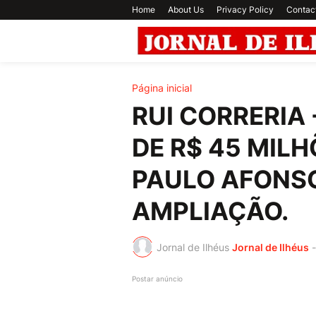
Home
About Us
Privacy Policy
Contac
Página inicial
RUI CORRERIA
DE R$ 45 MILH
PAULO AFONS
AMPLIAÇÃO.
Jornal de Ilhéus
Jornal de Ilhéus
-
Postar anúncio