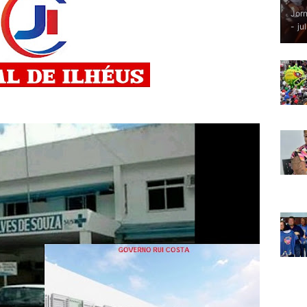
Jorn
-
ju