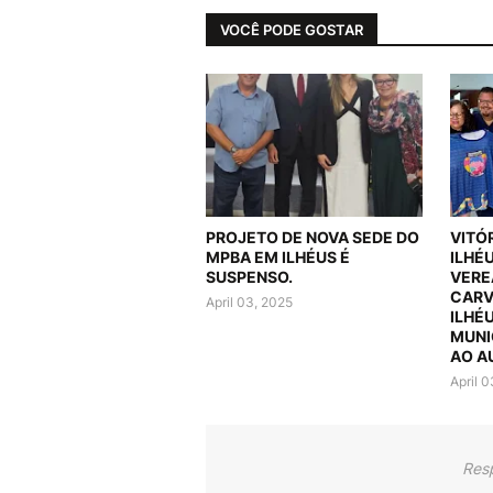
VOCÊ PODE GOSTAR
PROJETO DE NOVA SEDE DO
VITÓ
MPBA EM ILHÉUS É
ILHÉ
SUSPENSO.
VERE
CARV
April 03, 2025
ILHÉ
MUNI
AO A
April 
Res