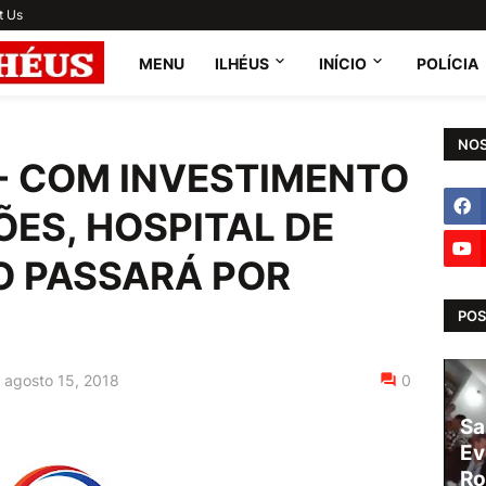
t Us
MENU
ILHÉUS
INÍCIO
POLÍCIA
NOS
 - COM INVESTIMENTO
ÕES, HOSPITAL DE
O PASSARÁ POR
POS
agosto 15, 2018
0
Sa
Ev
Ro