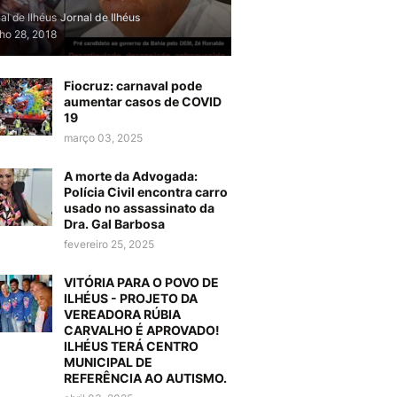
al de Ilhéus
Jornal de Ilhéus
lho 28, 2018
Fiocruz: carnaval pode
aumentar casos de COVID
19
março 03, 2025
A morte da Advogada:
Polícia Civil encontra carro
usado no assassinato da
Dra. Gal Barbosa
fevereiro 25, 2025
VITÓRIA PARA O POVO DE
ILHÉUS - PROJETO DA
VEREADORA RÚBIA
CARVALHO É APROVADO!
ILHÉUS TERÁ CENTRO
MUNICIPAL DE
REFERÊNCIA AO AUTISMO.