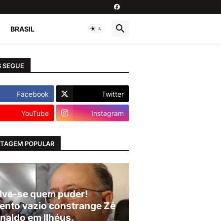
BRASIL
 SEGUE
Facebook
Twitter
YouTube
Instagram
TAGEM POPULAR
lve-se quem puder!
ento vazio constrange Zé
naldo em Ilhéus.