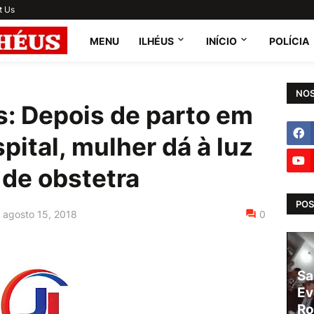
t Us
MENU
ILHÉUS
INÍCIO
POLÍCIA
NOS
s: Depois de parto em
pital, mulher dá à luz
a de obstetra
POS
agosto 15, 2018
0
Sa
Ev
Ro