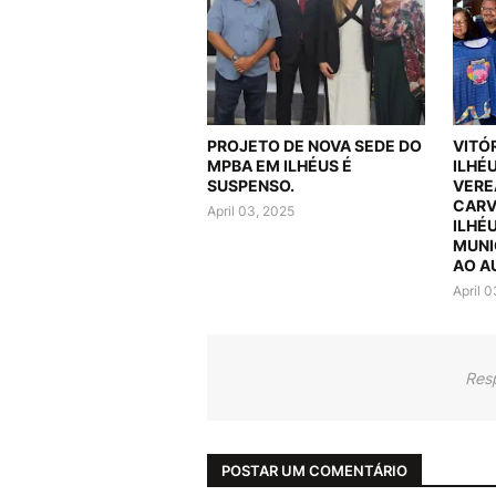
PROJETO DE NOVA SEDE DO
VITÓ
MPBA EM ILHÉUS É
ILHÉ
SUSPENSO.
VERE
CARV
April 03, 2025
ILHÉ
MUNI
AO A
April 
Res
POSTAR UM COMENTÁRIO