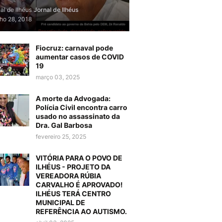
al de Ilhéus
Jornal de Ilhéus
lho 28, 2018
Fiocruz: carnaval pode
aumentar casos de COVID
19
março 03, 2025
A morte da Advogada:
Polícia Civil encontra carro
usado no assassinato da
Dra. Gal Barbosa
fevereiro 25, 2025
VITÓRIA PARA O POVO DE
ILHÉUS - PROJETO DA
VEREADORA RÚBIA
CARVALHO É APROVADO!
ILHÉUS TERÁ CENTRO
MUNICIPAL DE
REFERÊNCIA AO AUTISMO.