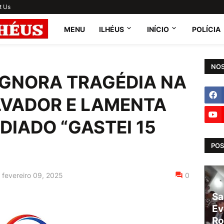
t Us
MENU
ILHÉUS
INÍCIO
POLÍCIA
NOS
 IGNORA TRAGÉDIA NA
LVADOR E LAMENTA
IADO “GASTEI 15
POS
fevereiro 09, 2025
0
Sa
Ev
Ro