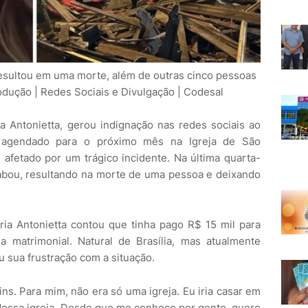
resultou em uma morte, além de outras cinco pessoas
dução | Redes Sociais e Divulgação | Codesal
a Antonietta, gerou indignação nas redes sociais ao
, agendado para o próximo mês na Igreja de São
i afetado por um trágico incidente. Na última quarta-
desabou, resultando na morte de uma pessoa e deixando
ria Antonietta contou que tinha pago R$ 15 mil para
a matrimonial. Natural de Brasília, mas atualmente
u sua frustração com a situação.
ns. Para mim, não era só uma igreja. Eu iria casar em
dessa igreja. Desde que me conheço por gente, quero