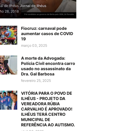
al de Ilhéus
Jornal de Ilhéus
lho 28, 2018
Fiocruz: carnaval pode
aumentar casos de COVID
19
março 03, 2025
A morte da Advogada:
Polícia Civil encontra carro
usado no assassinato da
Dra. Gal Barbosa
fevereiro 25, 2025
VITÓRIA PARA O POVO DE
ILHÉUS - PROJETO DA
VEREADORA RÚBIA
CARVALHO É APROVADO!
ILHÉUS TERÁ CENTRO
MUNICIPAL DE
REFERÊNCIA AO AUTISMO.