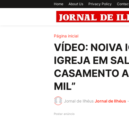
Home
About Us
Privacy Policy
Contac
Página inicial
VÍDEO: NOIVA
IGREJA EM SA
CASAMENTO AD
MIL”
Jornal de Ilhéus
Jornal de Ilhéus
-
Postar anúncio