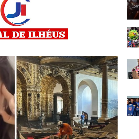
Jorn
-
ju