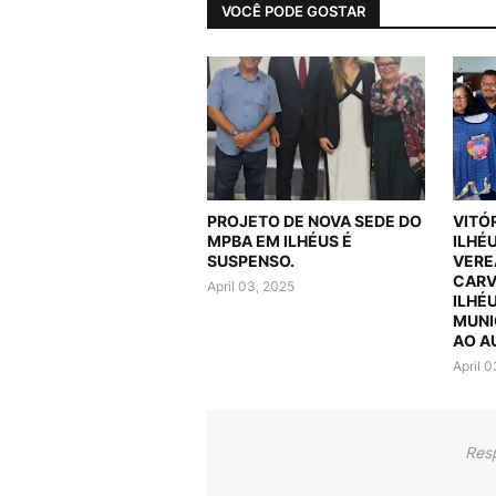
VOCÊ PODE GOSTAR
PROJETO DE NOVA SEDE DO
VITÓ
MPBA EM ILHÉUS É
ILHÉ
SUSPENSO.
VERE
CARV
April 03, 2025
ILHÉ
MUNI
AO A
April 
Res