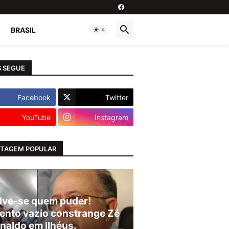
BRASIL
 SEGUE
Facebook
Twitter
YouTube
Instagram
TAGEM POPULAR
lve-se quem puder!
ento vazio constrange Zé
naldo em Ilhéus.