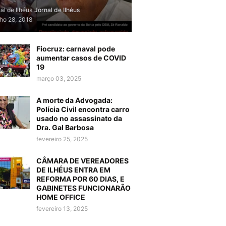
al de Ilhéus
Jornal de Ilhéus
lho 28, 2018
Fiocruz: carnaval pode
aumentar casos de COVID
19
março 03, 2025
A morte da Advogada:
Polícia Civil encontra carro
usado no assassinato da
Dra. Gal Barbosa
fevereiro 25, 2025
CÂMARA DE VEREADORES
DE ILHÉUS ENTRA EM
REFORMA POR 60 DIAS, E
GABINETES FUNCIONARÃO
HOME OFFICE
fevereiro 13, 2025