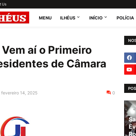
t Us
MENU
ILHÉUS
INÍCIO
POLÍCIA
NOS
: Vem aí o Primeiro
esidentes de Câmara
POS
fevereiro 14, 2025
0
Sa
Ev
Ro