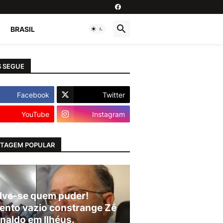
BRASIL
 SEGUE
Facebook
Twitter
YouTube
Instagram
TAGEM POPULAR
lve-se quem puder!
ento vazio constrange Zé
naldo em Ilhéus.