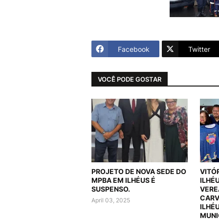
Facebook
Twitter
VOCÊ PODE GOSTAR
PROJETO DE NOVA SEDE DO
VITÓ
MPBA EM ILHÉUS É
ILHÉ
SUSPENSO.
VERE
CARV
April 03, 2025
ILHÉ
MUNI