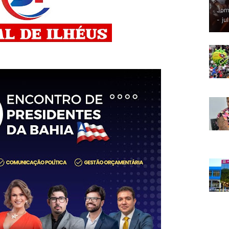
Jorn
-
ju