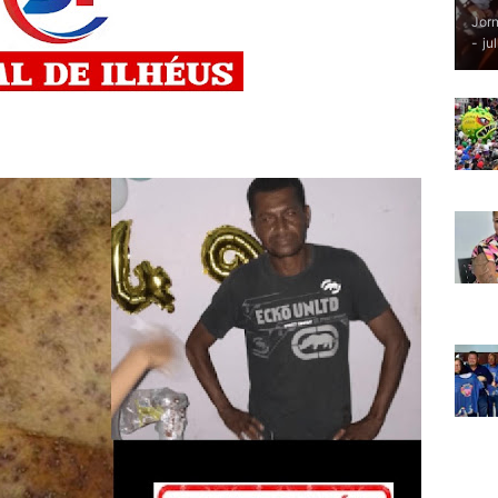
Jorn
-
ju