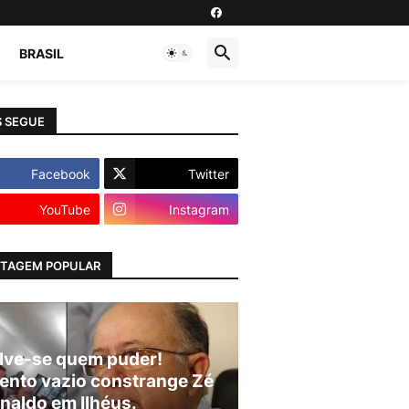
BRASIL
 SEGUE
Facebook
Twitter
YouTube
Instagram
TAGEM POPULAR
lve-se quem puder!
ento vazio constrange Zé
naldo em Ilhéus.