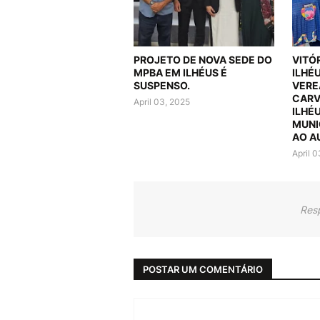
PROJETO DE NOVA SEDE DO
VITÓ
MPBA EM ILHÉUS É
ILHÉ
SUSPENSO.
VERE
CARV
April 03, 2025
ILHÉ
MUNI
AO A
April 
Res
POSTAR UM COMENTÁRIO