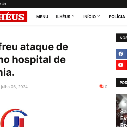
t Us
MENU
ILHÉUS
INÍCIO
POLÍCIA
NOS
reu ataque de
no hospital de
ia.
POS
julho 06, 2024
0
Sa
Ev
Ro