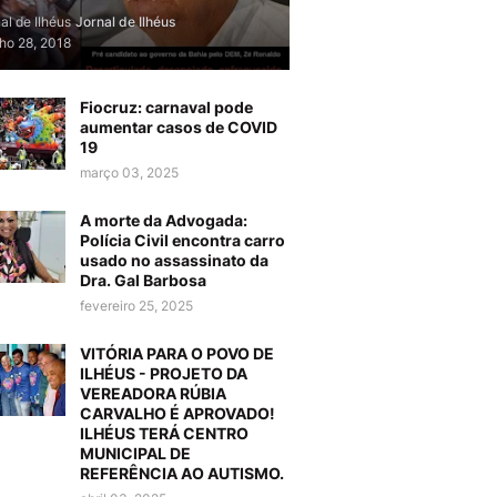
al de Ilhéus
Jornal de Ilhéus
lho 28, 2018
Fiocruz: carnaval pode
aumentar casos de COVID
19
março 03, 2025
A morte da Advogada:
Polícia Civil encontra carro
usado no assassinato da
Dra. Gal Barbosa
fevereiro 25, 2025
VITÓRIA PARA O POVO DE
ILHÉUS - PROJETO DA
VEREADORA RÚBIA
CARVALHO É APROVADO!
ILHÉUS TERÁ CENTRO
MUNICIPAL DE
REFERÊNCIA AO AUTISMO.