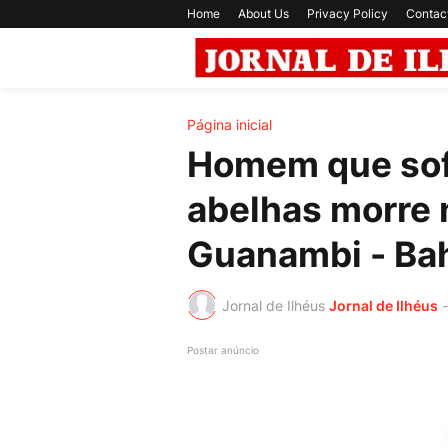
Home
About Us
Privacy Policy
Contac
Página inicial
Homem que sof
abelhas morre 
Guanambi - Bah
Jornal de Ilhéus
Jornal de Ilhéus
-
Postar anúncio