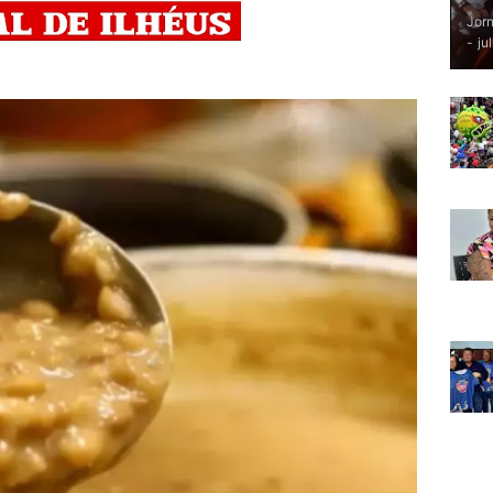
Jorn
-
ju