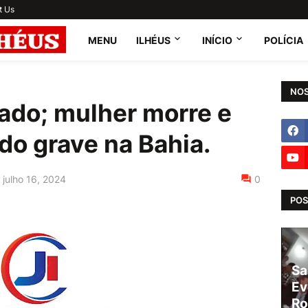
t Us
MENU
ILHÉUS
INÍCIO
POLÍCIA
NOS
ado; mulher morre e
do grave na Bahia.
julho 16, 2024
0
POS
Sa
Ev
Ro