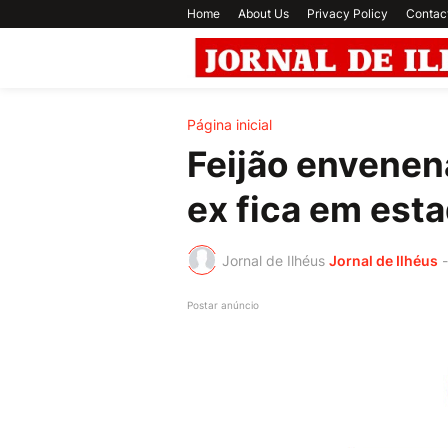
Home
About Us
Privacy Policy
Contac
Página inicial
Feijão envenen
ex fica em esta
Jornal de Ilhéus
Jornal de Ilhéus
-
Postar anúncio