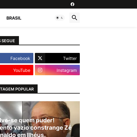
BRASIL
 SEGUE
Facebook
Twitter
YouTube
Instagram
TAGEM POPULAR
lve-se quem puder!
ento vazio constrange Zé
naldo em Ilhéus.