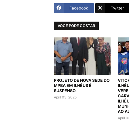
Facebook
Twitter
VOCÊ PODE GOSTAR
PROJETO DE NOVA SEDE DO
VITÓ
MPBA EM ILHÉUS É
ILHÉ
SUSPENSO.
VERE
CARV
April 03, 2025
ILHÉ
MUNI
AO A
April 