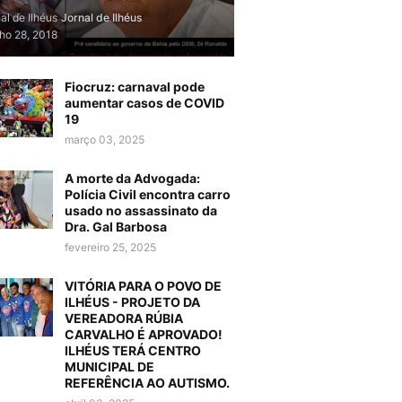
al de Ilhéus
Jornal de Ilhéus
lho 28, 2018
Fiocruz: carnaval pode
aumentar casos de COVID
19
março 03, 2025
A morte da Advogada:
Polícia Civil encontra carro
usado no assassinato da
Dra. Gal Barbosa
fevereiro 25, 2025
VITÓRIA PARA O POVO DE
ILHÉUS - PROJETO DA
VEREADORA RÚBIA
CARVALHO É APROVADO!
ILHÉUS TERÁ CENTRO
MUNICIPAL DE
REFERÊNCIA AO AUTISMO.