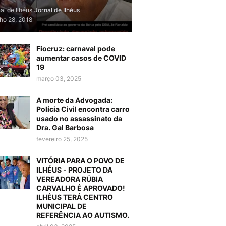
al de Ilhéus
Jornal de Ilhéus
lho 28, 2018
Fiocruz: carnaval pode
aumentar casos de COVID
19
março 03, 2025
A morte da Advogada:
Polícia Civil encontra carro
usado no assassinato da
Dra. Gal Barbosa
fevereiro 25, 2025
VITÓRIA PARA O POVO DE
ILHÉUS - PROJETO DA
VEREADORA RÚBIA
CARVALHO É APROVADO!
ILHÉUS TERÁ CENTRO
MUNICIPAL DE
REFERÊNCIA AO AUTISMO.