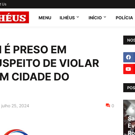
t Us
MENU
ILHÉUS
INÍCIO
POLÍCIA
NOS
 É PRESO EM
SPEITO DE VIOLAR
M CIDADE DO
POS
julho 25, 2024
0
Sa
Ev
Ro