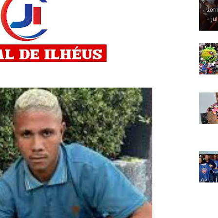
Jorn
-
ju