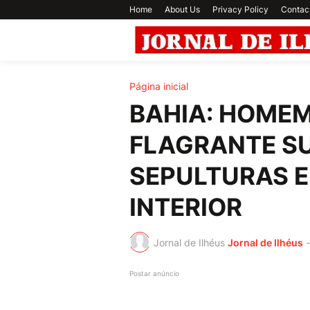
Home
About Us
Privacy Policy
Contac
Página inicial
BAHIA: HOMEM
FLAGRANTE SU
SEPULTURAS E
INTERIOR
Jornal de Ilhéus
Jornal de Ilhéus
-
Postar anúncio