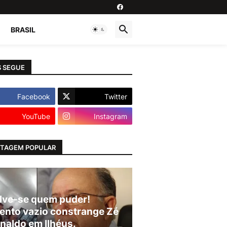
BRASIL
 SEGUE
Facebook
Twitter
YouTube
Instagram
TAGEM POPULAR
lve-se quem puder!
ento vazio constrange Zé
naldo em Ilhéus.