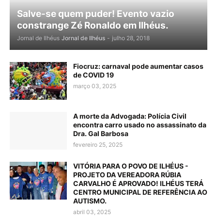
Salve-se quem puder! Evento vazio
constrange Zé Ronaldo em Ilhéus.
Jornal de Ilhéus
Jornal de Ilhéus
-
julho 28, 2018
Fiocruz: carnaval pode aumentar casos
de COVID 19
março 03, 2025
A morte da Advogada: Polícia Civil
encontra carro usado no assassinato da
Dra. Gal Barbosa
fevereiro 25, 2025
VITÓRIA PARA O POVO DE ILHÉUS -
PROJETO DA VEREADORA RÚBIA
CARVALHO É APROVADO! ILHÉUS TERÁ
CENTRO MUNICIPAL DE REFERÊNCIA AO
AUTISMO.
abril 03, 2025