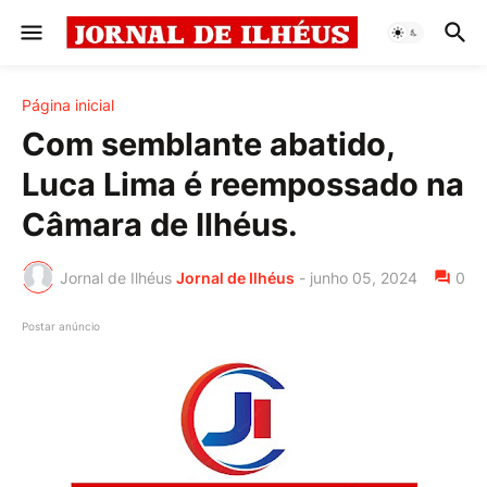
Página inicial
Com semblante abatido,
Luca Lima é reempossado na
Câmara de Ilhéus.
Jornal de Ilhéus
Jornal de Ilhéus
-
junho 05, 2024
0
Postar anúncio