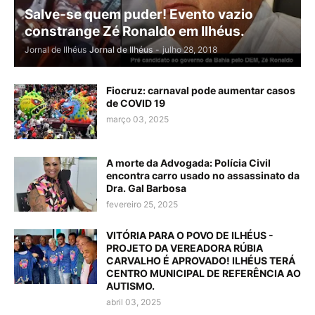
Salve-se quem puder! Evento vazio
constrange Zé Ronaldo em Ilhéus.
Jornal de Ilhéus
Jornal de Ilhéus
-
julho 28, 2018
Fiocruz: carnaval pode aumentar casos
de COVID 19
março 03, 2025
A morte da Advogada: Polícia Civil
encontra carro usado no assassinato da
Dra. Gal Barbosa
fevereiro 25, 2025
VITÓRIA PARA O POVO DE ILHÉUS -
PROJETO DA VEREADORA RÚBIA
CARVALHO É APROVADO! ILHÉUS TERÁ
CENTRO MUNICIPAL DE REFERÊNCIA AO
AUTISMO.
abril 03, 2025