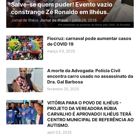
Salve-se quem puder! Evento vazio
constrange Zé Ronaldo em Ilhéus.
Jornal de Ilhéus
Jornal de Ilhéus
-
julho 28, 2018
Fiocruz: carnaval pode aumentar casos
de COVID 19
março 03, 2025
A morte da Advogada: Polícia Civil
encontra carro usado no assassinato da
Dra. Gal Barbosa
fevereiro 25, 2025
VITÓRIA PARA O POVO DE ILHÉUS -
PROJETO DA VEREADORA RÚBIA
CARVALHO É APROVADO! ILHÉUS TERÁ
CENTRO MUNICIPAL DE REFERÊNCIA AO
AUTISMO.
abril 03, 2025