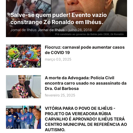
Salve-se quem puder! Evento vazio
constrange Zé Ronaldo em Ilhéus.
Jornal de Ilhéus
Jornal de Ilhéus
-
julho 28, 2018
Fiocruz: carnaval pode aumentar casos
de COVID 19
março 03, 2025
A morte da Advogada: Polícia Civil
encontra carro usado no assassinato da
Dra. Gal Barbosa
fevereiro 25, 2025
VITÓRIA PARA O POVO DE ILHÉUS -
PROJETO DA VEREADORA RÚBIA
CARVALHO É APROVADO! ILHÉUS TERÁ
CENTRO MUNICIPAL DE REFERÊNCIA AO
AUTISMO.