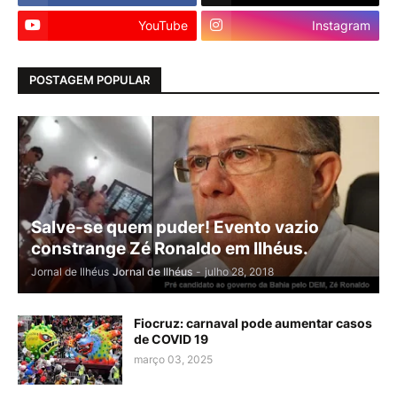
YouTube
Instagram
POSTAGEM POPULAR
Salve-se quem puder! Evento vazio
constrange Zé Ronaldo em Ilhéus.
Jornal de Ilhéus
Jornal de Ilhéus
-
julho 28, 2018
Fiocruz: carnaval pode aumentar casos
de COVID 19
março 03, 2025