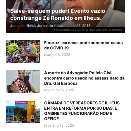
Salve-se quem puder! Evento vazio
constrange Zé Ronaldo em Ilhéus.
Jornal de Ilhéus
Jornal de Ilhéus
-
julho 28, 2018
Fiocruz: carnaval pode aumentar casos
de COVID 19
março 03, 2025
A morte da Advogada: Polícia Civil
encontra carro usado no assassinato da
Dra. Gal Barbosa
fevereiro 25, 2025
CÂMARA DE VEREADORES DE ILHÉUS
ENTRA EM REFORMA POR 60 DIAS, E
GABINETES FUNCIONARÃO HOME
OFFICE
fevereiro 13, 2025