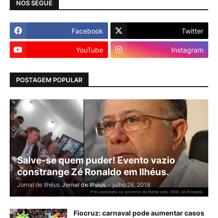
NOS SEGUE
Facebook
Twitter
YouTube
Instagram
POSTAGEM POPULAR
Salve-se quem puder! Evento vazio
constrange Zé Ronaldo em Ilhéus.
Jornal de Ilhéus
Jornal de Ilhéus
-
julho 28, 2018
Fiocruz: carnaval pode aumentar casos