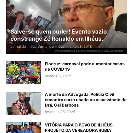
Salve-se quem puder! Evento vazio
constrange Zé Ronaldo em Ilhéus.
Jornal de Ilhéus
Jornal de Ilhéus
-
julho 28, 2018
Fiocruz: carnaval pode aumentar casos
de COVID 19
março 03, 2025
A morte da Advogada: Polícia Civil
encontra carro usado no assassinato da
Dra. Gal Barbosa
fevereiro 25, 2025
VITÓRIA PARA O POVO DE ILHÉUS -
PROJETO DA VEREADORA RÚBIA