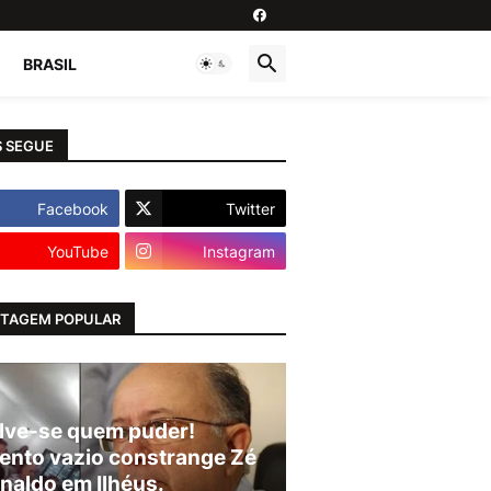
BRASIL
 SEGUE
Facebook
Twitter
YouTube
Instagram
TAGEM POPULAR
lve-se quem puder!
ento vazio constrange Zé
naldo em Ilhéus.