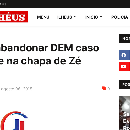
t Us
MENU
ILHÉUS
INÍCIO
POLÍCIA
NOS
abandonar DEM caso
e na chapa de Zé
POS
agosto 06, 2018
0
Sa
Ev
Ro