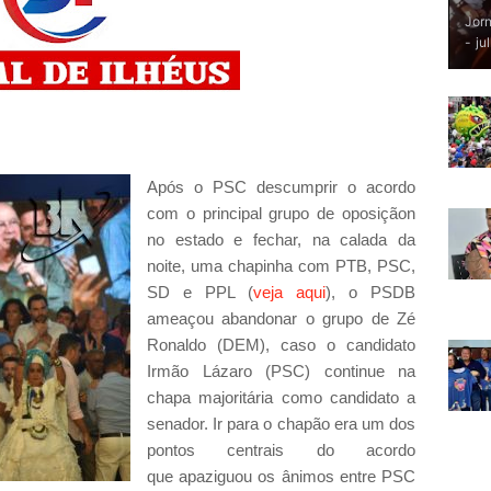
Jorn
-
ju
Após o PSC descumprir o acordo
com o principal grupo de oposiçãon
no estado e fechar, na calada da
noite, uma chapinha com PTB, PSC,
SD e PPL (
veja aqui
), o PSDB
ameaçou abandonar o grupo de Zé
Ronaldo (DEM), caso o candidato
Irmão Lázaro (PSC) continue na
chapa majoritária como candidato a
senador. Ir para o chapão era um dos
pontos centrais do acordo
que apaziguou os ânimos entre PSC