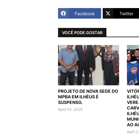
Facebook
Twitter
VOCÊ PODE GOSTAR
PROJETO DE NOVA SEDE DO
VITÓ
MPBA EM ILHÉUS É
ILHÉ
SUSPENSO.
VERE
CARV
April 03, 2025
ILHÉ
MUNI
AO A
April 