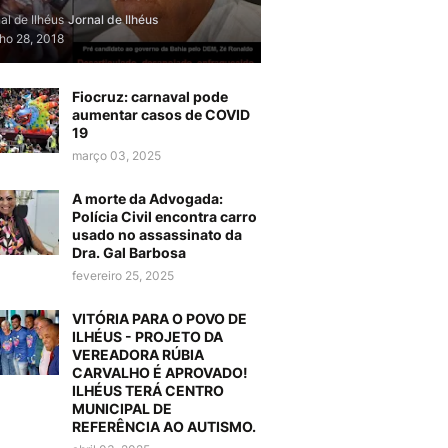
al de Ilhéus
Jornal de Ilhéus
lho 28, 2018
Fiocruz: carnaval pode
aumentar casos de COVID
19
março 03, 2025
A morte da Advogada:
Polícia Civil encontra carro
usado no assassinato da
Dra. Gal Barbosa
fevereiro 25, 2025
VITÓRIA PARA O POVO DE
ILHÉUS - PROJETO DA
VEREADORA RÚBIA
CARVALHO É APROVADO!
ILHÉUS TERÁ CENTRO
MUNICIPAL DE
REFERÊNCIA AO AUTISMO.