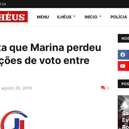
t Us
MENU
ILHÉUS
INÍCIO
POLÍCIA
NOS
a que Marina perdeu
ções de voto entre
POS
agosto 28, 2018
0
Sa
Ev
Ro