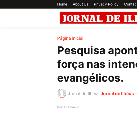
Home
About Us
Privacy Policy
Contac
Página inicial
Pesquisa apont
força nas inten
evangélicos.
Jornal de Ilhéus
Jornal de Ilhéus
-
Postar anúncio