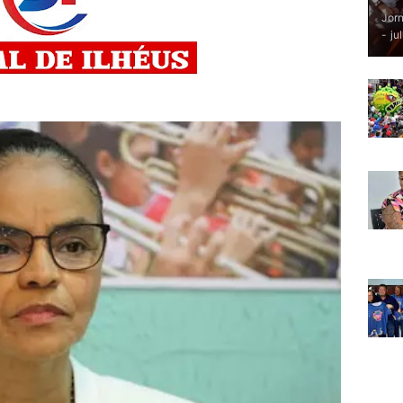
Jorn
-
ju