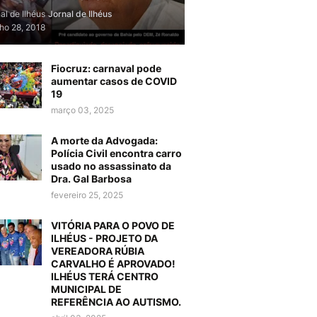
al de Ilhéus
Jornal de Ilhéus
lho 28, 2018
Fiocruz: carnaval pode
aumentar casos de COVID
19
março 03, 2025
A morte da Advogada:
Polícia Civil encontra carro
usado no assassinato da
Dra. Gal Barbosa
fevereiro 25, 2025
VITÓRIA PARA O POVO DE
ILHÉUS - PROJETO DA
VEREADORA RÚBIA
CARVALHO É APROVADO!
ILHÉUS TERÁ CENTRO
MUNICIPAL DE
REFERÊNCIA AO AUTISMO.