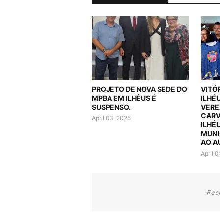
PROJETO DE NOVA SEDE DO
VITÓ
MPBA EM ILHÉUS É
ILHÉ
SUSPENSO.
VERE
CARV
April 03, 2025
ILHÉ
MUNI
AO A
April 
Res