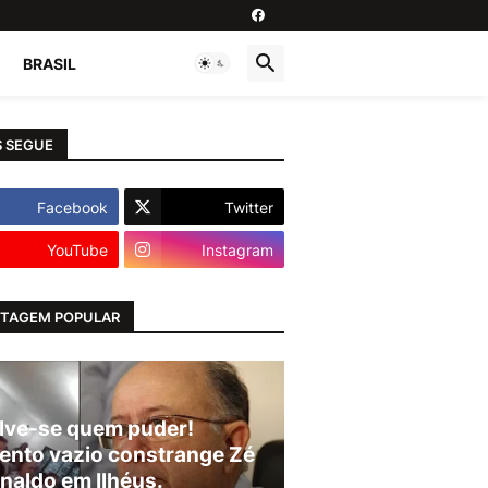
BRASIL
 SEGUE
Facebook
Twitter
YouTube
Instagram
TAGEM POPULAR
lve-se quem puder!
ento vazio constrange Zé
naldo em Ilhéus.