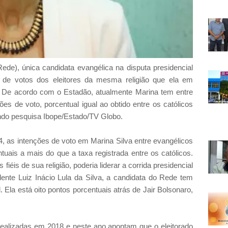
Rede), única candidata evangélica na disputa presidencial
 de votos dos eleitores da mesma religião que ela em
 De acordo com o Estadão, atualmente Marina tem entre
s de voto, porcentual igual ao obtido entre os católicos
undo pesquisa Ibope/Estado/TV Globo.
, as intenções de voto em Marina Silva entre evangélicos
uais a mais do que a taxa registrada entre os católicos.
fiéis de sua religião, poderia liderar a corrida presidencial
ente Luiz Inácio Lula da Silva, a candidata do Rede tem
. Ela está oito pontos porcentuais atrás de Jair Bolsonaro,
ealizadas em 2018 e neste ano apontam que o eleitorado