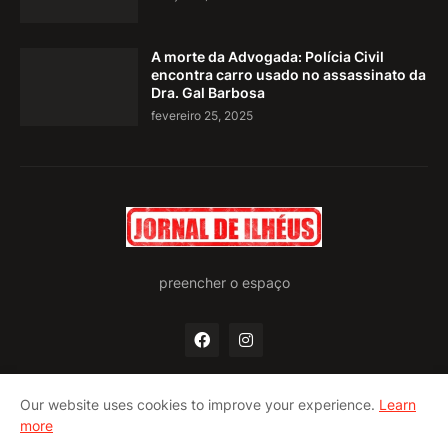
A morte da Advogada: Polícia Civil
encontra carro usado no assassinato da
Dra. Gal Barbosa
fevereiro 25, 2025
preencher o espaço
Our website uses cookies to improve your experience.
Learn
more
Home
Quem somos
Política de privacidade
Contato