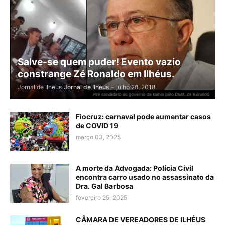
Salve-se quem puder! Evento vazio
constrange Zé Ronaldo em Ilhéus.
Jornal de Ilhéus
Jornal de Ilhéus
-
julho 28, 2018
Fiocruz: carnaval pode aumentar casos
de COVID 19
março 03, 2025
A morte da Advogada: Polícia Civil
encontra carro usado no assassinato da
Dra. Gal Barbosa
fevereiro 25, 2025
CÂMARA DE VEREADORES DE ILHÉUS