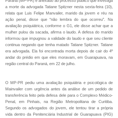
Paraná (MP-PR) e anexado ao processo público que investiga
a morte da advogada Tatiane Spitzner nesta sexta-feira (10),
relata que Luis Felipe Manvailer, marido da jovem e réu na
ação penal, disse que “não lembra do que ocorreu”. Na
avaliação psiquiátrica, conforme o G1, ele disse achar que a
mulher pulou da sacada, afirma o laudo. A defesa do marido
informou que impugnou a validade do laudo e que seu cliente
continua negando que tenha matado Tatiane Spitzner. Tatiane
era advogada. Ela foi encontrada morta depois de cair do 4º
andar do prédio em que eles moravam, em Guarapuava, na
região central do Paraná, em 22 de julho.
O MP-PR pediu uma avaliação psiquiátria e psicológica de
Mainvailer com urgência antes da análise de um pedido de
transferência feito pela defesa dele para o Complexo Médico-
Penal, em Pinhais, na Região Metropolitana de Curitiba.
Segundo os advogados do jovem, ele tentou tirar a própria
vida dentro da Penitenciária Industrial de Guarapuava (PIG)