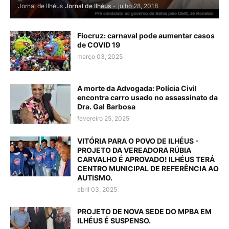
Jornal de Ilhéus
Jornal de Ilhéus
-
julho 28, 2018
Fiocruz: carnaval pode aumentar casos
de COVID 19
março 03, 2025
A morte da Advogada: Polícia Civil
encontra carro usado no assassinato da
Dra. Gal Barbosa
fevereiro 25, 2025
VITÓRIA PARA O POVO DE ILHÉUS -
PROJETO DA VEREADORA RÚBIA
CARVALHO É APROVADO! ILHÉUS TERÁ
CENTRO MUNICIPAL DE REFERÊNCIA AO
AUTISMO.
abril 03, 2025
PROJETO DE NOVA SEDE DO MPBA EM
ILHÉUS É SUSPENSO.