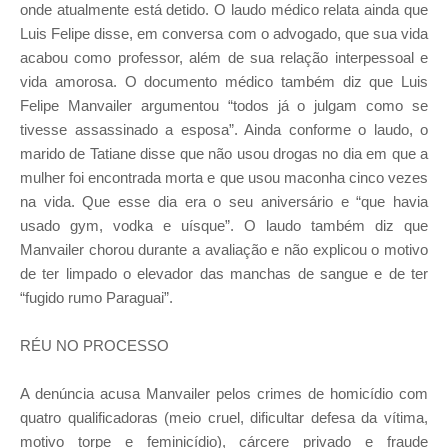
onde atualmente está detido. O laudo médico relata ainda que
Luis Felipe disse, em conversa com o advogado, que sua vida
acabou como professor, além de sua relação interpessoal e
vida amorosa. O documento médico também diz que Luis
Felipe Manvailer argumentou “todos já o julgam como se
tivesse assassinado a esposa”. Ainda conforme o laudo, o
marido de Tatiane disse que não usou drogas no dia em que a
mulher foi encontrada morta e que usou maconha cinco vezes
na vida. Que esse dia era o seu aniversário e “que havia
usado gym, vodka e uísque”. O laudo também diz que
Manvailer chorou durante a avaliação e não explicou o motivo
de ter limpado o elevador das manchas de sangue e de ter
“fugido rumo Paraguai”.
RÉU NO PROCESSO
A denúncia acusa Manvailer pelos crimes de homicídio com
quatro qualificadoras (meio cruel, dificultar defesa da vítima,
motivo torpe e feminicídio), cárcere privado e fraude