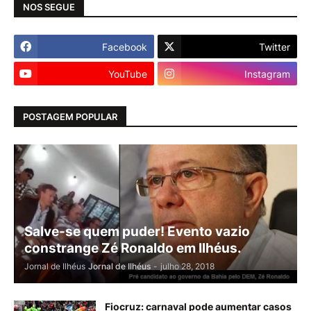
NOS SEGUE
Facebook
Twitter
YouTube
Instagram
POSTAGEM POPULAR
Salve-se quem puder! Evento vazio
constrange Zé Ronaldo em Ilhéus.
Jornal de Ilhéus
Jornal de Ilhéus
-
julho 28, 2018
Fiocruz: carnaval pode aumentar casos