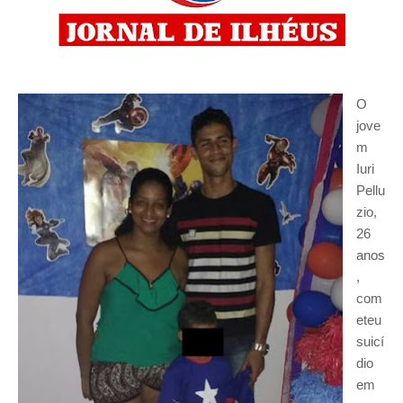
O
jove
m
Iuri
Pellu
zio,
26
anos
,
com
eteu
suicí
dio
em