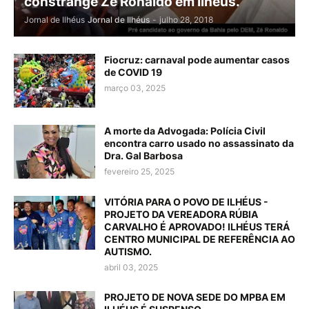
constrange Zé Ronaldo em Ilhéus.
Jornal de Ilhéus
Jornal de Ilhéus
-
julho 28, 2018
Fiocruz: carnaval pode aumentar casos
de COVID 19
março 03, 2025
A morte da Advogada: Polícia Civil
encontra carro usado no assassinato da
Dra. Gal Barbosa
fevereiro 25, 2025
VITÓRIA PARA O POVO DE ILHÉUS -
PROJETO DA VEREADORA RÚBIA
CARVALHO É APROVADO! ILHÉUS TERÁ
CENTRO MUNICIPAL DE REFERÊNCIA AO
AUTISMO.
abril 03, 2025
PROJETO DE NOVA SEDE DO MPBA EM