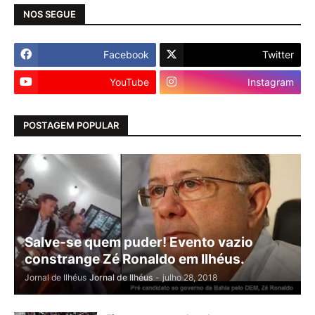
NOS SEGUE
Facebook
Twitter
YouTube
Instagram
POSTAGEM POPULAR
Salve-se quem puder! Evento vazio
constrange Zé Ronaldo em Ilhéus.
Jornal de Ilhéus
Jornal de Ilhéus
-
julho 28, 2018