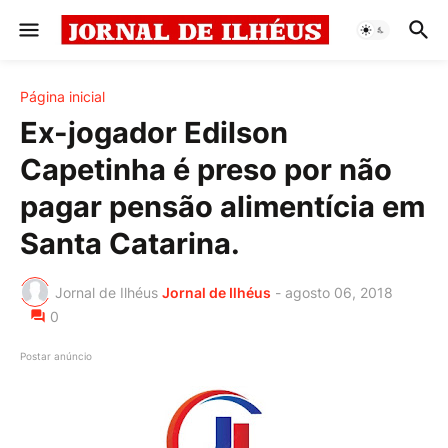
Página inicial
Ex-jogador Edilson
Capetinha é preso por não
pagar pensão alimentícia em
Santa Catarina.
Jornal de Ilhéus
Jornal de Ilhéus
-
agosto 06, 2018
0
Postar anúncio