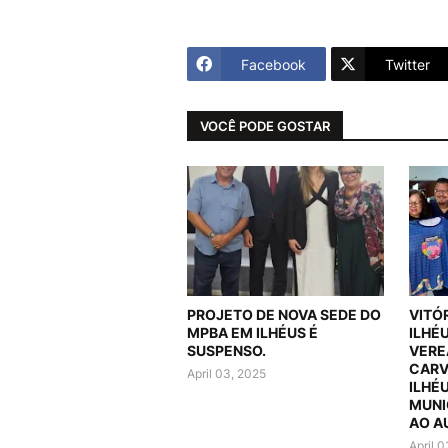
Facebook
Twitter
VOCÊ PODE GOSTAR
PROJETO DE NOVA SEDE DO
VITÓ
MPBA EM ILHÉUS É
ILHÉ
SUSPENSO.
VERE
CARV
April 03, 2025
ILHÉ
MUNI
AO A
April 