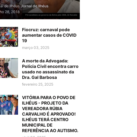
al de Ilhéus
Jornal de Ilhéus
lho 28, 2018
Fiocruz: carnaval pode
aumentar casos de COVID
19
março 03, 2025
A morte da Advogada:
Polícia Civil encontra carro
usado no assassinato da
Dra. Gal Barbosa
fevereiro 25, 2025
VITÓRIA PARA O POVO DE
ILHÉUS - PROJETO DA
VEREADORA RÚBIA
CARVALHO É APROVADO!
ILHÉUS TERÁ CENTRO
MUNICIPAL DE
REFERÊNCIA AO AUTISMO.