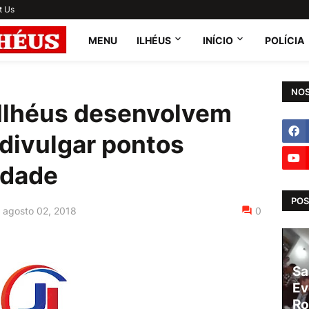
t Us
MENU
ILHÉUS
INÍCIO
POLÍCIA
NOS
 Ilhéus desenvolvem
 divulgar pontos
idade
POS
agosto 02, 2018
0
Sa
Ev
Ro