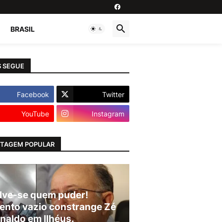
BRASIL
 SEGUE
Facebook
Twitter
YouTube
Instagram
TAGEM POPULAR
lve-se quem puder!
ento vazio constrange Zé
naldo em Ilhéus.