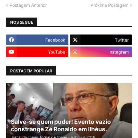
Postagem Anterior
Próxima Postagem
NOS SEGUE
Facebook
Twitter
YouTube
Instagram
POSTAGEM POPULAR
Salve-se quem puder! Evento vazio
constrange Zé Ronaldo em Ilhéus.
Jornal de Ilhéus
Jornal de Ilhéus
-
julho 28, 2018