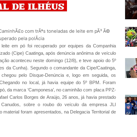
Jorn
-
ju
leite em pó foi recuperado por equipes da Companhia
izado (Cipe) Caatinga, após denúncia anônima de veículo
ção aconteceu neste domingo (12/8), e teve apoio do 5º
ides da Cunha). Segundo o comandante da Cipe/Caatinga,
 chegou pelo Disque-Denúncia e, logo em seguida, os
o. Chegando no local, já havia equipe do 5º BPM. Foram
m pó, da marca ‘Camponesa’, no caminhão com placa PPZ-
fael Carlos Borges de Araújo, 26 anos, já havia prestado
e Canudos, sobre o roubo do veículo da empresa JLI
material foram apresentados, na Delegacia Territorial de