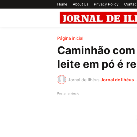
Home
About Us
Privacy Policy
Contac
Página inicial
Caminhão com 
leite em pó é 
Jornal de Ilhéus
Jornal de Ilhéus
-
Postar anúncio