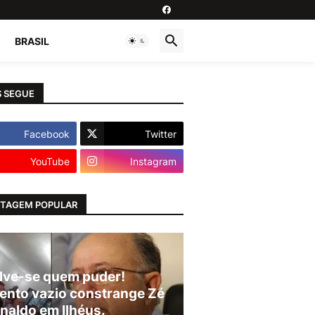
BRASIL
 SEGUE
Facebook
Twitter
YouTube
Instagram
TAGEM POPULAR
lve-se quem puder!
ento vazio constrange Zé
naldo em Ilhéus.