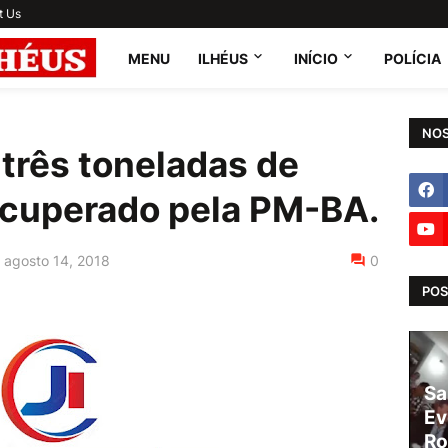
t Us
MENU
ILHÉUS
INÍCIO
POLÍCIA
NOS
três toneladas de
recuperado pela PM-BA.
agosto 14, 2018
0
POS
Sa
Ev
Ro