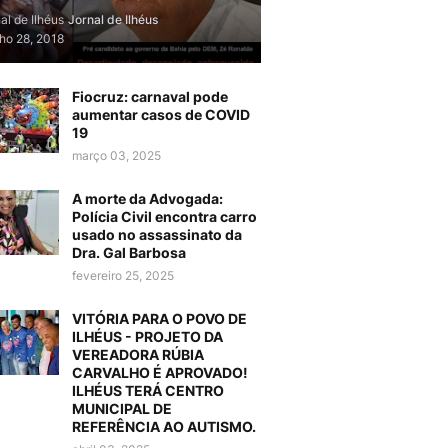
al de Ilhéus
Jornal de Ilhéus
lho 28, 2018
Fiocruz: carnaval pode
aumentar casos de COVID
19
março 03, 2025
A morte da Advogada:
Polícia Civil encontra carro
usado no assassinato da
Dra. Gal Barbosa
fevereiro 25, 2025
VITÓRIA PARA O POVO DE
ILHÉUS - PROJETO DA
VEREADORA RÚBIA
CARVALHO É APROVADO!
ILHÉUS TERÁ CENTRO
MUNICIPAL DE
REFERÊNCIA AO AUTISMO.