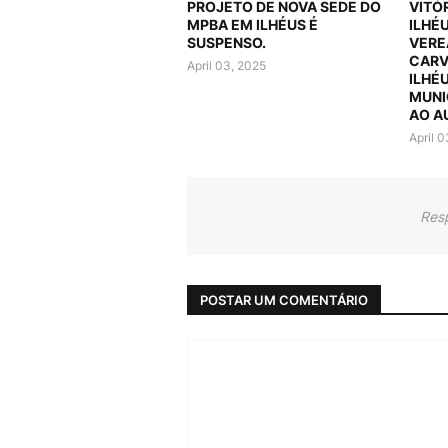
PROJETO DE NOVA SEDE DO
VITÓ
MPBA EM ILHÉUS É
ILHÉ
SUSPENSO.
VERE
CARV
April 03, 2025
ILHÉ
MUNI
AO A
April 
Res
POSTAR UM COMENTÁRIO