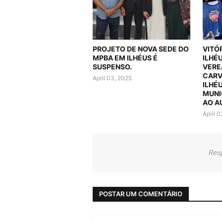
PROJETO DE NOVA SEDE DO
VITÓ
MPBA EM ILHÉUS É
ILHÉ
SUSPENSO.
VERE
CARV
April 03, 2025
ILHÉ
MUNI
AO A
April 
Res
POSTAR UM COMENTÁRIO