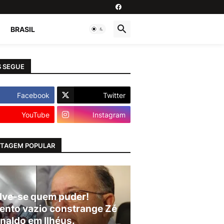
BRASIL
 SEGUE
Facebook
Twitter
YouTube
Instagram
TAGEM POPULAR
lve-se quem puder!
ento vazio constrange Zé
naldo em Ilhéus.