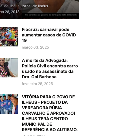
al de Ilhéus
Jornal de Ilhéus
lho 28, 2018
Fiocruz: carnaval pode
aumentar casos de COVID
19
março 03, 2025
A morte da Advogada:
Polícia Civil encontra carro
usado no assassinato da
Dra. Gal Barbosa
fevereiro 25, 2025
VITÓRIA PARA O POVO DE
ILHÉUS - PROJETO DA
VEREADORA RÚBIA
CARVALHO É APROVADO!
ILHÉUS TERÁ CENTRO
MUNICIPAL DE
REFERÊNCIA AO AUTISMO.