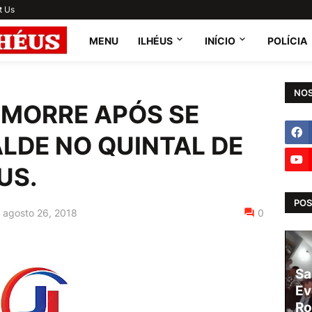
t Us
MENU
ILHÉUS
INÍCIO
POLÍCIA
NOS
O MORRE APÓS SE
LDE NO QUINTAL DE
US.
POS
agosto 26, 2018
0
Sa
Ev
Ro