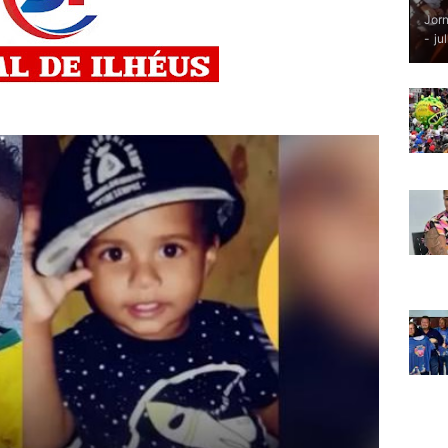
Jorn
-
ju