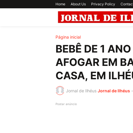
Home
About Us
Privacy Policy
Contac
Página inicial
BEBÊ DE 1 AN
AFOGAR EM BA
CASA, EM ILHÉ
Jornal de Ilhéus
Jornal de Ilhéus
-
Postar anúncio