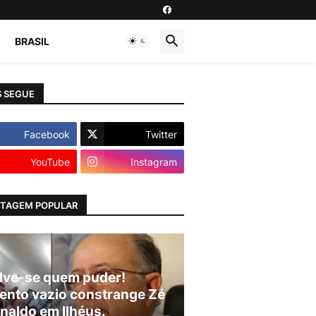
BRASIL
 SEGUE
Facebook
Twitter
YouTube
Instagram
TAGEM POPULAR
lve-se quem puder!
ento vazio constrange Zé
naldo em Ilhéus.