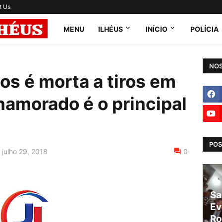
t Us
MENU
ILHÉUS
INÍCIO
POLÍCIA
NOS
os é morta a tiros em
amorado é o principal
POS
julho 29, 2018
0
Sa
Ev
Ro