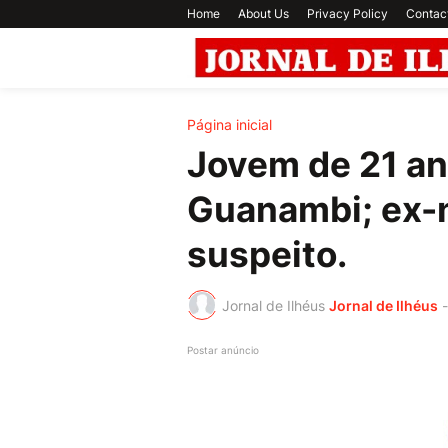
Home
About Us
Privacy Policy
Contac
Página inicial
Jovem de 21 an
Guanambi; ex-n
suspeito.
Jornal de Ilhéus
Jornal de Ilhéus
-
Postar anúncio