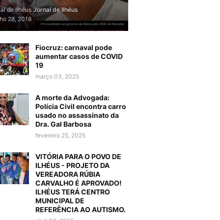
al de Ilhéus
Jornal de Ilhéus
lho 28, 2018
Fiocruz: carnaval pode
aumentar casos de COVID
19
março 03, 2025
A morte da Advogada:
Polícia Civil encontra carro
usado no assassinato da
Dra. Gal Barbosa
fevereiro 25, 2025
VITÓRIA PARA O POVO DE
ILHÉUS - PROJETO DA
VEREADORA RÚBIA
CARVALHO É APROVADO!
ILHÉUS TERÁ CENTRO
MUNICIPAL DE
REFERÊNCIA AO AUTISMO.