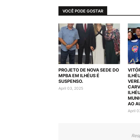
VOCÊ PODE GOSTAR
PROJETO DE NOVA SEDE DO
VITÓ
MPBA EM ILHÉUS É
ILHÉ
SUSPENSO.
VERE
CARV
April 03, 2025
ILHÉ
MUNI
AO A
April 
Res