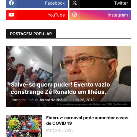
Facebook
Twitter
YouTube
Instagram
POSTAGEM POPULAR
Salve-se quem puder! Evento vazio
constrange Zé Ronaldo em Ilhéus.
Jornal de Ilhéus
Jornal de Ilhéus
-
julho 28, 2018
Fiocruz: carnaval pode aumentar casos
de COVID 19
março 03, 2025