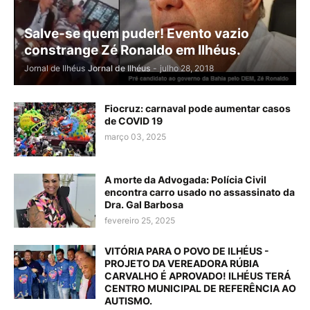
Salve-se quem puder! Evento vazio
constrange Zé Ronaldo em Ilhéus.
Jornal de Ilhéus
Jornal de Ilhéus
-
julho 28, 2018
Fiocruz: carnaval pode aumentar casos
de COVID 19
março 03, 2025
A morte da Advogada: Polícia Civil
encontra carro usado no assassinato da
Dra. Gal Barbosa
fevereiro 25, 2025
VITÓRIA PARA O POVO DE ILHÉUS -
PROJETO DA VEREADORA RÚBIA
CARVALHO É APROVADO! ILHÉUS TERÁ
CENTRO MUNICIPAL DE REFERÊNCIA AO
AUTISMO.