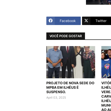
Facebook
Twitter
VOCÊ PODE GOSTAR
PROJETO DE NOVA SEDE DO
VITÓ
MPBA EM ILHÉUS É
ILHÉ
SUSPENSO.
VERE
CARV
April 03, 2025
ILHÉ
MUNI
AO A