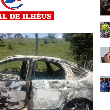
Jorn
-
ju