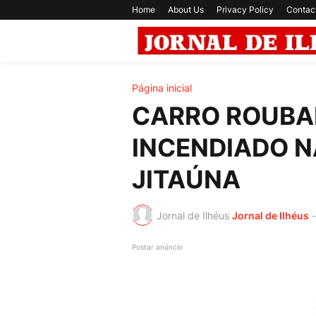
Home
About Us
Privacy Policy
Contac
Página inicial
CARRO ROUBA
INCENDIADO N
JITAÚNA
Jornal de Ilhéus
Jornal de Ilhéus
-
Postar anúncio