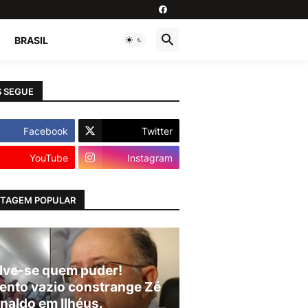
BRASIL
 SEGUE
Facebook
Twitter
YouTube
Instagram
TAGEM POPULAR
lve-se quem puder!
ento vazio constrange Zé
naldo em Ilhéus.