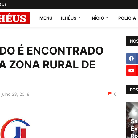
t Us
MENU
ILHÉUS
INÍCIO
POLÍCIA
NOS
DO É ENCONTRADO
A ZONA RURAL DE
POS
julho 23, 2018
0
Sa
Ev
Ro