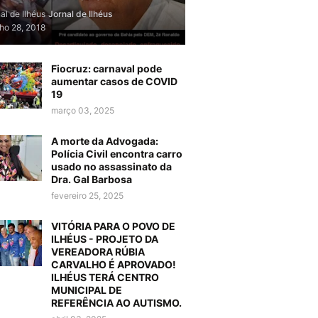
al de Ilhéus
Jornal de Ilhéus
lho 28, 2018
Fiocruz: carnaval pode
aumentar casos de COVID
19
março 03, 2025
A morte da Advogada:
Polícia Civil encontra carro
usado no assassinato da
Dra. Gal Barbosa
fevereiro 25, 2025
VITÓRIA PARA O POVO DE
ILHÉUS - PROJETO DA
VEREADORA RÚBIA
CARVALHO É APROVADO!
ILHÉUS TERÁ CENTRO
MUNICIPAL DE
REFERÊNCIA AO AUTISMO.