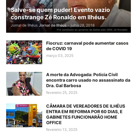
Salve-se quem puder! Evento vazio
constrange Zé Ronaldo em Ilhéus.
Jornal de Ilhéus
Jornal de Ilhéus
-
julho 28, 2018
Fiocruz: carnaval pode aumentar casos
de COVID 19
março 03, 2025
A morte da Advogada: Polícia Civil
encontra carro usado no assassinato da
Dra. Gal Barbosa
fevereiro 25, 2025
CÂMARA DE VEREADORES DE ILHÉUS
ENTRA EM REFORMA POR 60 DIAS, E
GABINETES FUNCIONARÃO HOME
OFFICE
fevereiro 13, 2025