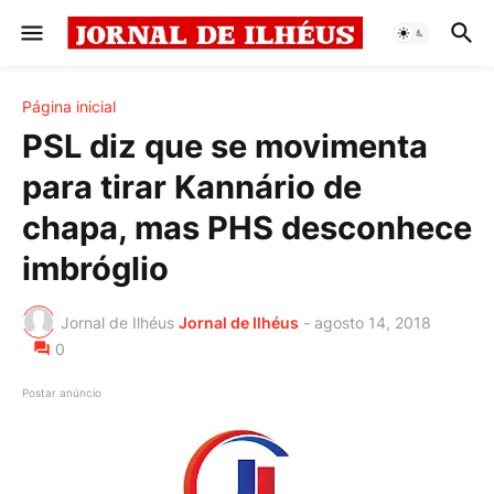
Página inicial
PSL diz que se movimenta
para tirar Kannário de
chapa, mas PHS desconhece
imbróglio
Jornal de Ilhéus
Jornal de Ilhéus
-
agosto 14, 2018
0
Postar anúncio