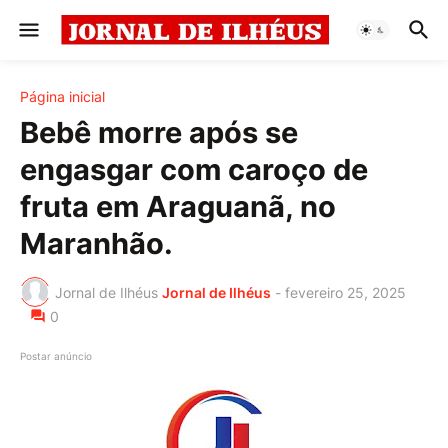
Página inicial
Bebê morre após se
engasgar com caroço de
fruta em Araguanã, no
Maranhão.
Jornal de Ilhéus
Jornal de Ilhéus
-
fevereiro 25, 2025
0
Postar anúncio