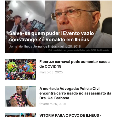
Salve-se quem puder! Evento vazio
constrange Zé Ronaldo em Ilhéus.
Jornal de Ilhéus
Jornal de Ilhéus
-
julho 28, 2018
Fiocruz: carnaval pode aumentar casos
de COVID 19
março 03, 2025
A morte da Advogada: Polícia Civil
encontra carro usado no assassinato da
Dra. Gal Barbosa
fevereiro 25, 2025
VITÓRIA PARA O POVO DE ILHÉUS -