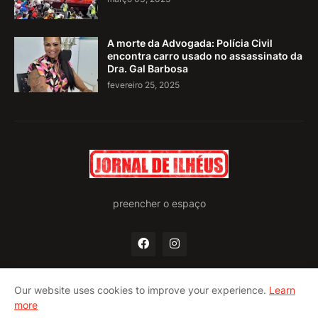
A morte da Advogada: Polícia Civil
encontra carro usado no assassinato da
Dra. Gal Barbosa
fevereiro 25, 2025
preencher o espaço
Our website uses cookies to improve your experience.
Learn
more
Home
Quem somos
Política de privacidade
Contato