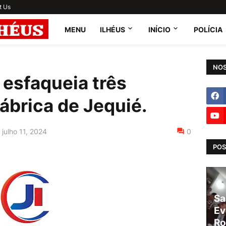
t Us
MENU
ILHÉUS
INÍCIO
POLÍCIA
NOS
esfaqueia três
ábrica de Jequié.
julho 11, 2024
0
POS
Sa
Ev
Ro