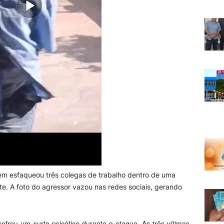
mem esfaqueou três colegas de trabalho dentro de uma
te. A foto do agressor vazou nas redes sociais, gerando
reu um surto psicótico durante o ataque. As três vítimas