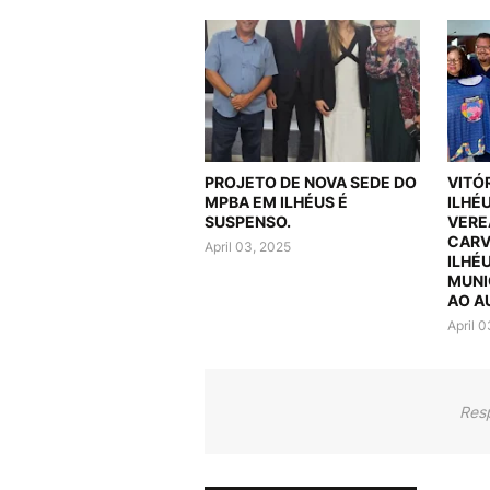
PROJETO DE NOVA SEDE DO
VITÓ
MPBA EM ILHÉUS É
ILHÉ
SUSPENSO.
VERE
CARV
April 03, 2025
ILHÉ
MUNI
AO A
April 
Res