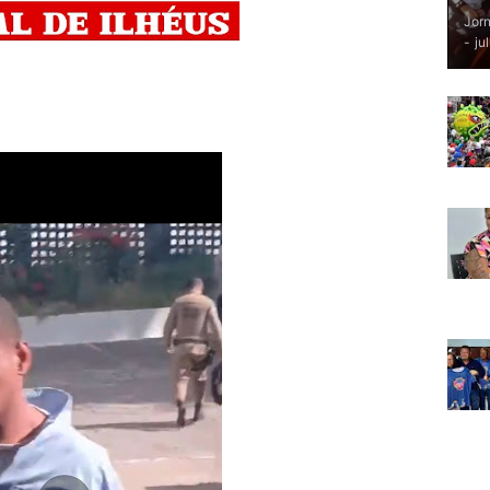
Jorn
-
ju