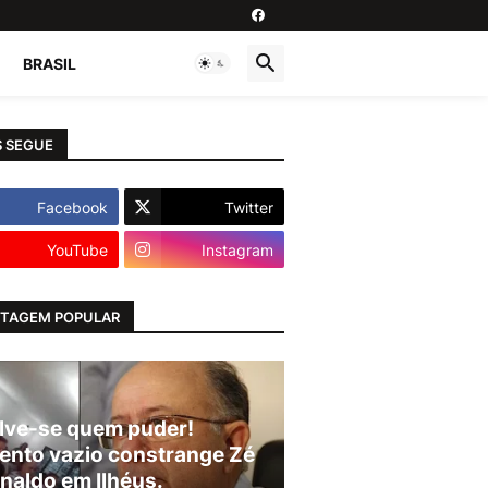
BRASIL
 SEGUE
Facebook
Twitter
YouTube
Instagram
TAGEM POPULAR
lve-se quem puder!
ento vazio constrange Zé
naldo em Ilhéus.