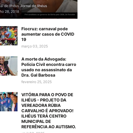
al de Ilhéus
Jornal de Ilhéus
lho 28, 2018
Fiocruz: carnaval pode
aumentar casos de COVID
19
março 03, 2025
A morte da Advogada:
Polícia Civil encontra carro
usado no assassinato da
Dra. Gal Barbosa
fevereiro 25, 2025
VITÓRIA PARA O POVO DE
ILHÉUS - PROJETO DA
VEREADORA RÚBIA
CARVALHO É APROVADO!
ILHÉUS TERÁ CENTRO
MUNICIPAL DE
REFERÊNCIA AO AUTISMO.