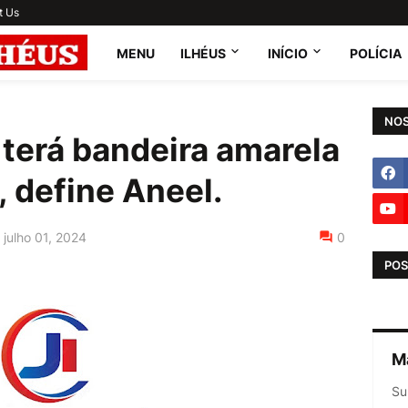
t Us
MENU
ILHÉUS
INÍCIO
POLÍCIA
NOS
terá bandeira amarela
, define Aneel.
julho 01, 2024
0
POS
M
Su