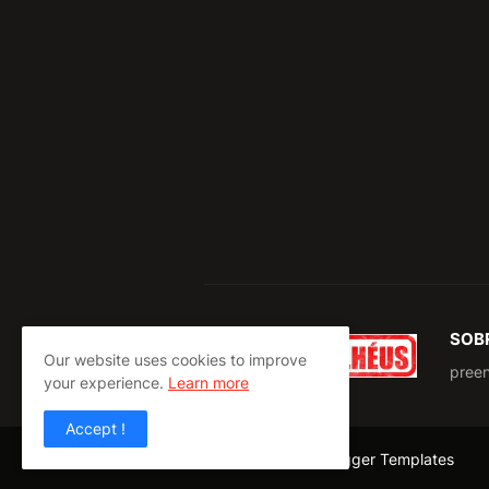
SOB
Our website uses cookies to improve
pree
your experience.
Learn more
Accept !
Design by -
Pro Blogger Templates