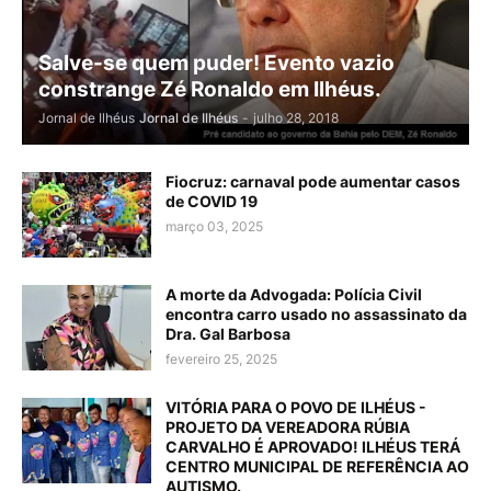
Salve-se quem puder! Evento vazio
constrange Zé Ronaldo em Ilhéus.
Jornal de Ilhéus
Jornal de Ilhéus
-
julho 28, 2018
Fiocruz: carnaval pode aumentar casos
de COVID 19
março 03, 2025
A morte da Advogada: Polícia Civil
encontra carro usado no assassinato da
Dra. Gal Barbosa
fevereiro 25, 2025
VITÓRIA PARA O POVO DE ILHÉUS -
PROJETO DA VEREADORA RÚBIA
CARVALHO É APROVADO! ILHÉUS TERÁ
CENTRO MUNICIPAL DE REFERÊNCIA AO
AUTISMO.