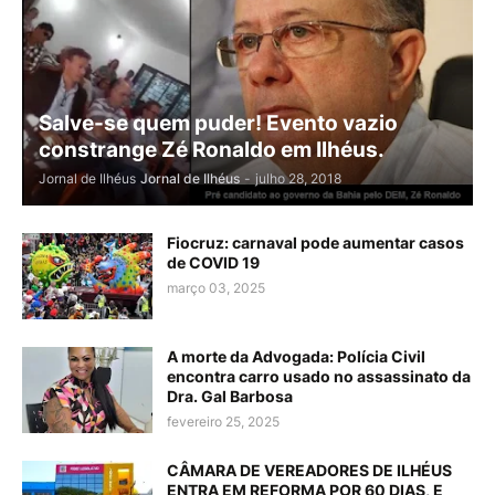
Salve-se quem puder! Evento vazio
constrange Zé Ronaldo em Ilhéus.
Jornal de Ilhéus
Jornal de Ilhéus
-
julho 28, 2018
Fiocruz: carnaval pode aumentar casos
de COVID 19
março 03, 2025
A morte da Advogada: Polícia Civil
encontra carro usado no assassinato da
Dra. Gal Barbosa
fevereiro 25, 2025
CÂMARA DE VEREADORES DE ILHÉUS
ENTRA EM REFORMA POR 60 DIAS, E