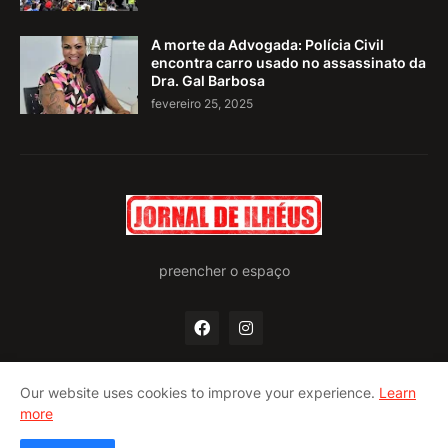
A morte da Advogada: Polícia Civil
encontra carro usado no assassinato da
Dra. Gal Barbosa
fevereiro 25, 2025
preencher o espaço
Our website uses cookies to improve your experience.
Learn
more
Home
Quem somos
Política de privacidade
Contato