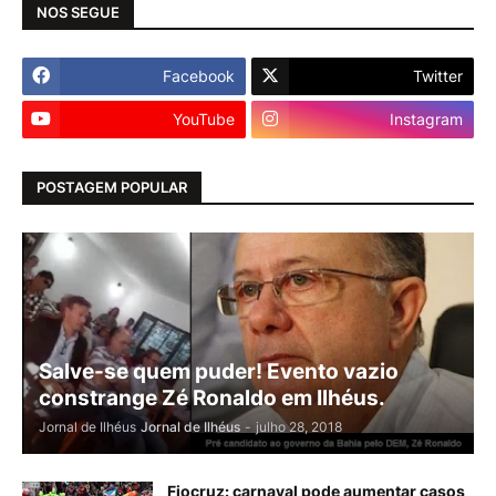
NOS SEGUE
Facebook
Twitter
YouTube
Instagram
POSTAGEM POPULAR
Salve-se quem puder! Evento vazio
constrange Zé Ronaldo em Ilhéus.
Jornal de Ilhéus
Jornal de Ilhéus
-
julho 28, 2018
Fiocruz: carnaval pode aumentar casos