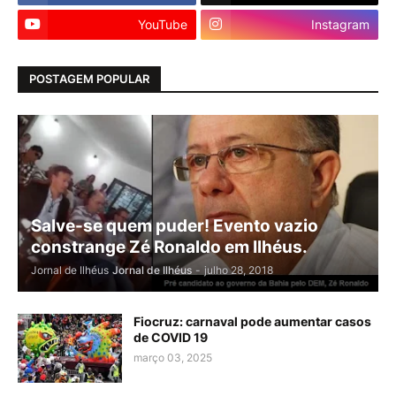
YouTube
Instagram
POSTAGEM POPULAR
Salve-se quem puder! Evento vazio
constrange Zé Ronaldo em Ilhéus.
Jornal de Ilhéus
Jornal de Ilhéus
-
julho 28, 2018
Fiocruz: carnaval pode aumentar casos
de COVID 19
março 03, 2025