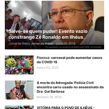
Salve-se quem puder! Evento vazio
constrange Zé Ronaldo em Ilhéus.
Jornal de Ilhéus
Jornal de Ilhéus
-
julho 28, 2018
Fiocruz: carnaval pode aumentar casos
de COVID 19
março 03, 2025
A morte da Advogada: Polícia Civil
encontra carro usado no assassinato da
Dra. Gal Barbosa
fevereiro 25, 2025
VITÓRIA PARA O POVO DE ILHÉUS -