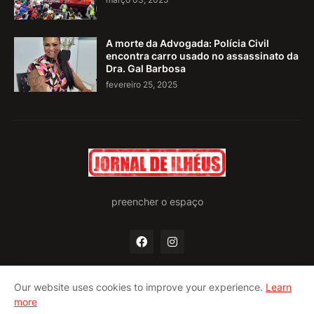
A morte da Advogada: Polícia Civil
encontra carro usado no assassinato da
Dra. Gal Barbosa
fevereiro 25, 2025
preencher o espaço
Our website uses cookies to improve your experience.
Learn
more
Home
Quem somos
Política de privacidade
Contato