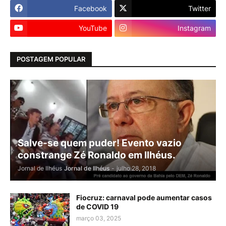
Facebook
Twitter
YouTube
Instagram
POSTAGEM POPULAR
Salve-se quem puder! Evento vazio
constrange Zé Ronaldo em Ilhéus.
Jornal de Ilhéus
Jornal de Ilhéus
-
julho 28, 2018
Fiocruz: carnaval pode aumentar casos
de COVID 19
março 03, 2025