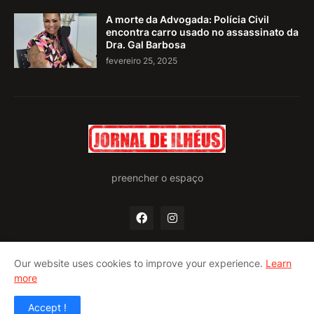
A morte da Advogada: Polícia Civil
encontra carro usado no assassinato da
Dra. Gal Barbosa
fevereiro 25, 2025
preencher o espaço
Our website uses cookies to improve your experience.
Learn
more
Home
Quem somos
Política de privacidade
Contato
Accept !
Design by -
Pro Blogger Templates