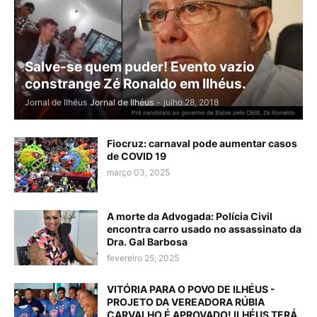
Salve-se quem puder! Evento vazio
constrange Zé Ronaldo em Ilhéus.
Jornal de Ilhéus
Jornal de Ilhéus
-
julho 28, 2018
Fiocruz: carnaval pode aumentar casos
de COVID 19
março 03, 2025
A morte da Advogada: Polícia Civil
encontra carro usado no assassinato da
Dra. Gal Barbosa
fevereiro 25, 2025
VITÓRIA PARA O POVO DE ILHÉUS -
PROJETO DA VEREADORA RÚBIA
CARVALHO É APROVADO! ILHÉUS TERÁ