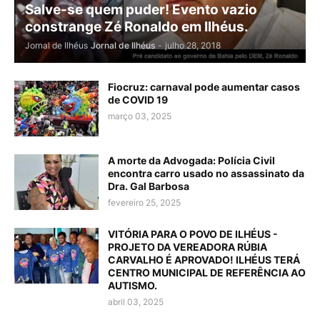
Salve-se quem puder! Evento vazio
constrange Zé Ronaldo em Ilhéus.
Jornal de Ilhéus
Jornal de Ilhéus
-
julho 28, 2018
Fiocruz: carnaval pode aumentar casos
de COVID 19
março 03, 2025
A morte da Advogada: Polícia Civil
encontra carro usado no assassinato da
Dra. Gal Barbosa
fevereiro 25, 2025
VITÓRIA PARA O POVO DE ILHÉUS -
PROJETO DA VEREADORA RÚBIA
CARVALHO É APROVADO! ILHÉUS TERÁ
CENTRO MUNICIPAL DE REFERÊNCIA AO
AUTISMO.
abril 03, 2025