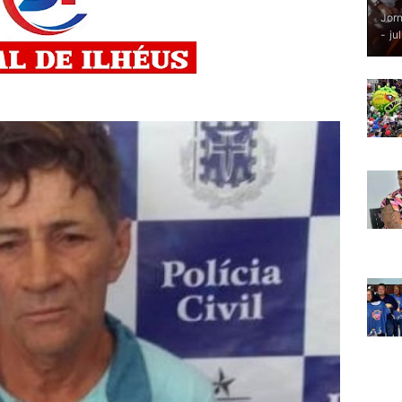
Jorn
-
ju