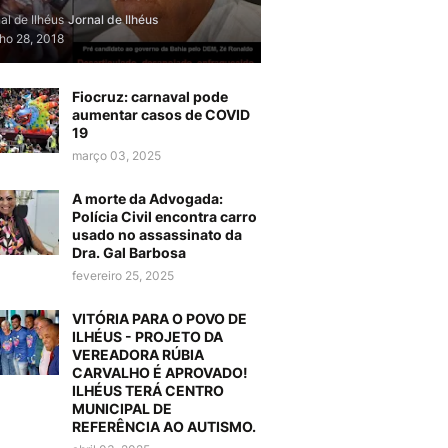
al de Ilhéus
Jornal de Ilhéus
lho 28, 2018
Fiocruz: carnaval pode
aumentar casos de COVID
19
março 03, 2025
A morte da Advogada:
Polícia Civil encontra carro
usado no assassinato da
Dra. Gal Barbosa
fevereiro 25, 2025
VITÓRIA PARA O POVO DE
ILHÉUS - PROJETO DA
VEREADORA RÚBIA
CARVALHO É APROVADO!
ILHÉUS TERÁ CENTRO
MUNICIPAL DE
REFERÊNCIA AO AUTISMO.