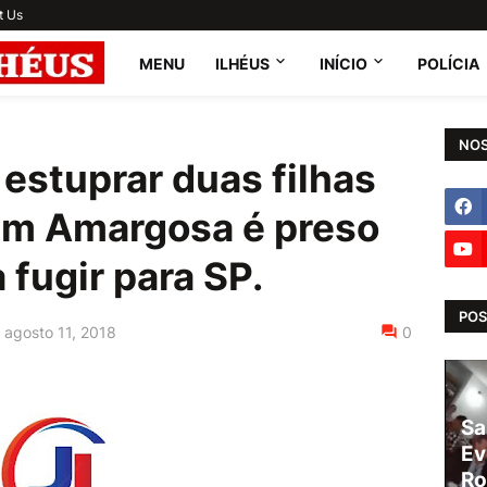
t Us
MENU
ILHÉUS
INÍCIO
POLÍCIA
NOS
estuprar duas filhas
em Amargosa é preso
fugir para SP.
POS
agosto 11, 2018
0
Sa
Ev
Ro