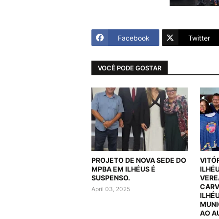
Facebook
Twitter
VOCÊ PODE GOSTAR
PROJETO DE NOVA SEDE DO
VITÓ
MPBA EM ILHÉUS É
ILHÉ
SUSPENSO.
VERE
CARV
April 03, 2025
ILHÉ
MUNI
AO A