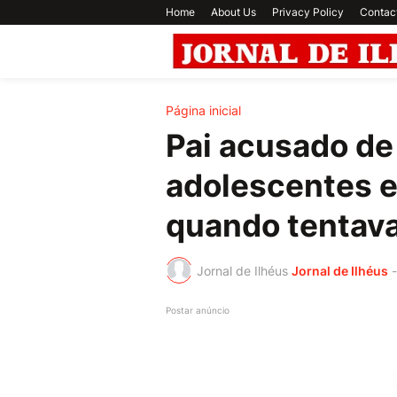
Home
About Us
Privacy Policy
Contac
Página inicial
Pai acusado de 
adolescentes 
quando tentava 
Jornal de Ilhéus
Jornal de Ilhéus
-
Postar anúncio