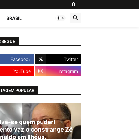
BRASIL
 SEGUE
Facebook
Twitter
YouTube
Instagram
TAGEM POPULAR
lve-se quem puder!
ento vazio constrange Zé
naldo em Ilhéus.