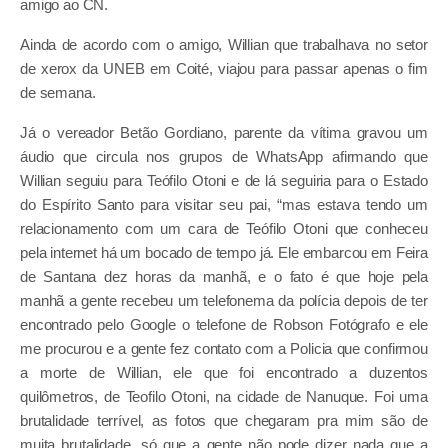
amigo ao CN.
Ainda de acordo com o amigo, Willian que trabalhava no setor
de xerox da UNEB em Coité, viajou para passar apenas o fim
de semana.
Já o vereador Betão Gordiano, parente da vítima gravou um
áudio que circula nos grupos de WhatsApp afirmando que
Willian seguiu para Teófilo Otoni e de lá seguiria para o Estado
do Espírito Santo para visitar seu pai, “mas estava tendo um
relacionamento com um cara de Teófilo Otoni que conheceu
pela internet há um bocado de tempo já. Ele embarcou em Feira
de Santana dez horas da manhã, e o fato é que hoje pela
manhã a gente recebeu um telefonema da polícia depois de ter
encontrado pelo Google o telefone de Robson Fotógrafo e ele
me procurou e a gente fez contato com a Policia que confirmou
a morte de Willian, ele que foi encontrado a duzentos
quilômetros, de Teofilo Otoni, na cidade de Nanuque. Foi uma
brutalidade terrível, as fotos que chegaram pra mim são de
muita brutalidade, só que a gente não pode dizer nada que a