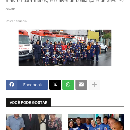
mais ou para menos, e o nível de confiança é de 95%.
Por:
Atarde
Postar anúncio
Facebook
VOCÊ PODE GOSTAR