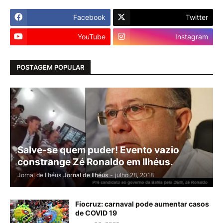
Facebook
Twitter
YouTube
Instagram
POSTAGEM POPULAR
Salve-se quem puder! Evento vazio
constrange Zé Ronaldo em Ilhéus.
Jornal de Ilhéus
Jornal de Ilhéus
-
julho 28, 2018
Fiocruz: carnaval pode aumentar casos
de COVID 19