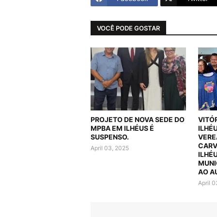
VOCÊ PODE GOSTAR
PROJETO DE NOVA SEDE DO
VITÓ
MPBA EM ILHÉUS É
ILHÉ
SUSPENSO.
VERE
CARV
April 03, 2025
ILHÉ
MUNI
AO A
April 