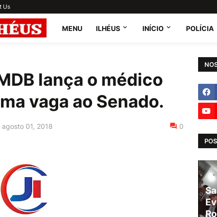
t Us
MENU
ILHÉUS
INÍCIO
POLÍCIA
NOS
MDB lança o médico
uma vaga ao Senado.
agosto 01, 2018
0
POS
Sa
Ev
Ro