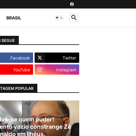
BRASIL
 SEGUE
Facebook
Twitter
YouTube
Instagram
TAGEM POPULAR
lve-se quem puder!
ento vazio constrange Zé
naldo em Ilhéus.