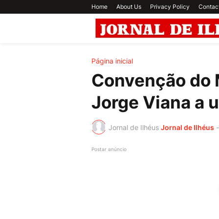
Home
About Us
Privacy Policy
Contac
Página inicial
Convenção do 
Jorge Viana a 
Jornal de Ilhéus
Jornal de Ilhéus
-
Postar anúncio