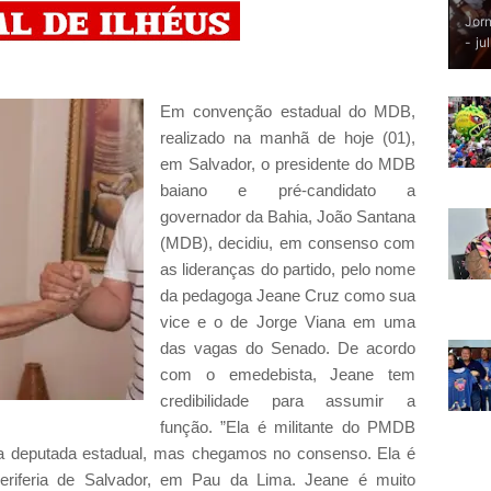
Jorn
-
ju
Em convenção estadual do MDB,
realizado na manhã de hoje (01),
em Salvador, o presidente do MDB
baiano e pré-candidato a
governador da Bahia, João Santana
(MDB), decidiu, em consenso com
as lideranças do partido, pelo nome
da pedagoga Jeane Cruz como sua
vice e o de Jorge Viana em uma
das vagas do Senado. De acordo
com o emedebista, Jeane tem
credibilidade para assumir a
função. ”Ela é militante do PMDB
 a deputada estadual, mas chegamos no consenso. Ela é
riferia de Salvador, em Pau da Lima. Jeane é muito