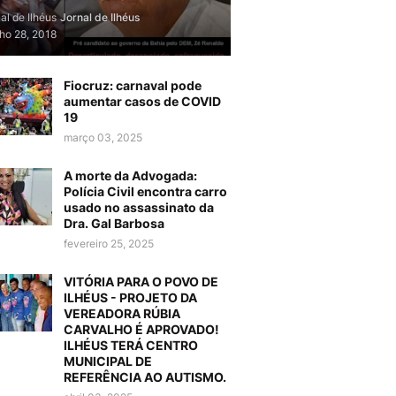
al de Ilhéus
Jornal de Ilhéus
lho 28, 2018
Fiocruz: carnaval pode
aumentar casos de COVID
19
março 03, 2025
A morte da Advogada:
Polícia Civil encontra carro
usado no assassinato da
Dra. Gal Barbosa
fevereiro 25, 2025
VITÓRIA PARA O POVO DE
ILHÉUS - PROJETO DA
VEREADORA RÚBIA
CARVALHO É APROVADO!
ILHÉUS TERÁ CENTRO
MUNICIPAL DE
REFERÊNCIA AO AUTISMO.