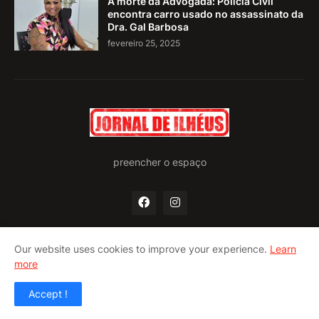
A morte da Advogada: Polícia Civil
encontra carro usado no assassinato da
Dra. Gal Barbosa
fevereiro 25, 2025
preencher o espaço
Our website uses cookies to improve your experience.
Learn
more
Home
Quem somos
Política de privacidade
Contato
Accept !
Design by -
Pro Blogger Templates