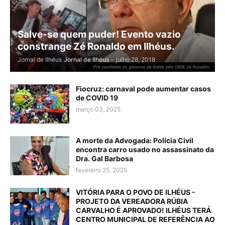
Salve-se quem puder! Evento vazio
constrange Zé Ronaldo em Ilhéus.
Jornal de Ilhéus
Jornal de Ilhéus
-
julho 28, 2018
Fiocruz: carnaval pode aumentar casos
de COVID 19
março 03, 2025
A morte da Advogada: Polícia Civil
encontra carro usado no assassinato da
Dra. Gal Barbosa
fevereiro 25, 2025
VITÓRIA PARA O POVO DE ILHÉUS -
PROJETO DA VEREADORA RÚBIA
CARVALHO É APROVADO! ILHÉUS TERÁ
CENTRO MUNICIPAL DE REFERÊNCIA AO